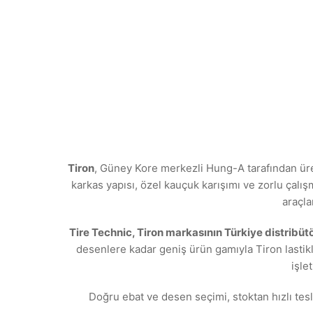
Tiron
, Güney Kore merkezli Hung-A tarafından üret
karkas yapısı, özel kauçuk karışımı ve zorlu çalış
araçl
Tire Technic, Tiron markasının Türkiye distribüt
desenlere kadar geniş ürün gamıyla Tiron lastikl
işle
Doğru ebat ve desen seçimi, stoktan hızlı tesl