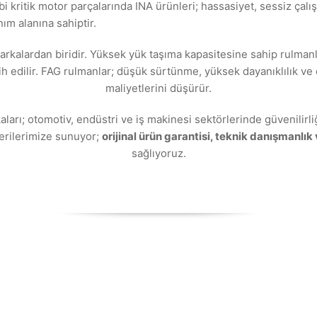
ibi kritik motor parçalarında INA ürünleri; hassasiyet, sessiz ça
m alanına sahiptir.
arkalardan biridir. Yüksek yük taşıma kapasitesine sahip rulman
ih edilir. FAG rulmanlar; düşük sürtünme, yüksek dayanıklılık 
maliyetlerini düşürür.
ları; otomotiv, endüstri ve iş makinesi sektörlerinde güvenilirliğ
erilerimize sunuyor;
orijinal ürün garantisi, teknik danışmanlık 
sağlıyoruz.