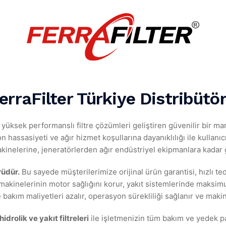
erraFilter Türkiye Distribütö
yüksek performanslı filtre çözümleri geliştiren güvenilir bir marka
n hassasiyeti ve ağır hizmet koşullarına dayanıklılığı ile kullanıcıl
kinelerine, jeneratörlerden ağır endüstriyel ekipmanlara kadar g
rüdür.
Bu sayede müşterilerimize orijinal ürün garantisi, hızlı te
ş makinelerinin motor sağlığını korur, yakıt sistemlerinde maksim
 bakım maliyetleri azalır, operasyon sürekliliği sağlanır ve maki
idrolik ve yakıt filtreleri
ile işletmenizin tüm bakım ve yedek p