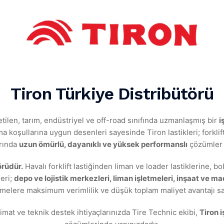
Tiron Türkiye Distribütörü
ilen, tarım, endüstriyel ve off-road sınıfında uzmanlaşmış bir
i
ma koşullarına uygun desenleri sayesinde Tiron lastikleri; forklif
arında
uzun ömürlü, dayanıklı ve yüksek performanslı
çözümler 
örüdür.
Havalı forklift lastiğinden liman ve loader lastiklerine, b
eri;
depo ve lojistik merkezleri, liman işletmeleri, inşaat ve m
tmelere maksimum verimlilik ve düşük toplam maliyet avantajı sa
imat ve teknik destek ihtiyaçlarınızda Tire Technic ekibi,
Tiron i