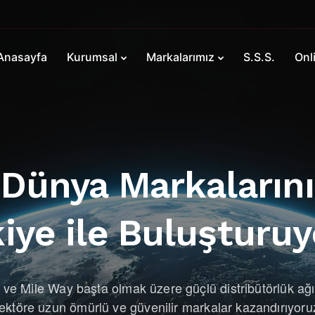
Anasayfa
Kurumsal
Markalarımız
S.S.S.
Onl
Dünya Markalarını
iye ile Buluşturu
 ve Mile Way başta olmak üzere güçlü distribütörlük ağ
ektöre uzun ömürlü ve güvenilir markalar kazandırıyoru