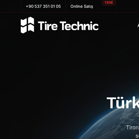
YENİ
+90 537 351 01 05
Online Satış
Türk
Tiron
s