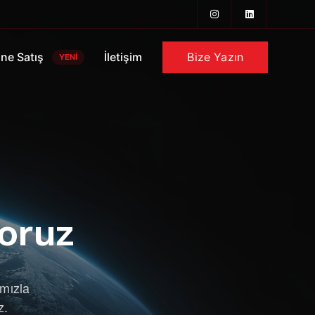
Bize Yazın
ine Satış
İletişim
YENİ
yoruz
ımızla
z.